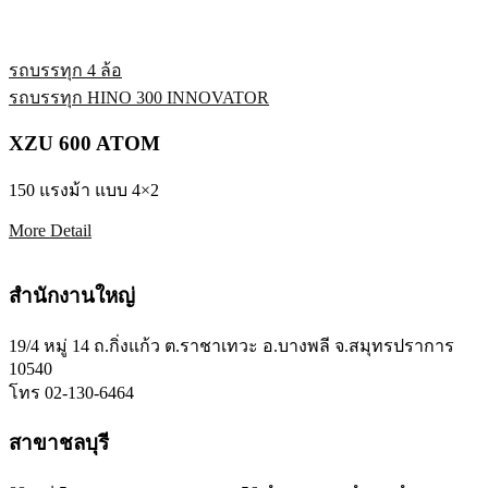
รถบรรทุก 4 ล้อ
รถบรรทุก HINO 300 INNOVATOR
XZU 600 ATOM
150 แรงม้า แบบ 4×2
More Detail
สำนักงานใหญ่
19/4 หมู่ 14 ถ.กิ่งแก้ว ต.ราชาเทวะ อ.บางพลี จ.สมุทรปราการ
10540
โทร 02-130-6464
สาขาชลบุรี