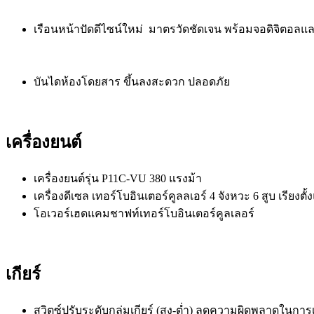
เรือนหน้าปัดดีไซน์ใหม่ มาตรวัดชัดเจน พร้อมจอดิจิตอลแ
บันไดห้องโดยสาร ขึ้นลงสะดวก ปลอดภัย
เครื่องยนต์
เครื่องยนต์รุ่น P11C-VU 380 แรงม้า
เครื่องดีเซล เทอร์โบอินเตอร์คูลลเอร์ 4 จังหวะ 6 สูบ เรียงต
โอเวอร์เฮดแคมชาฟท์เทอร์โบอินเตอร์คูลเลอร์
เกียร์
สวิตซ์ปรับระดับกลุ่มเกียร์ (สูง-ต่ำ) ลดความผิดพลาดในการเป