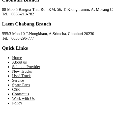
88 Moo 5 Bangna-Trad Rd. ,KM. 56, T. Klong-Tamru, A. Mueang C
Tel. +6638-213-782
Laem Chabang Branch
555/3 Moo 10 T.Nongkham, A.Sriracha, Chonburi 20230
Tel. +6638-296-777
Quick Links
Home
About us
Solution Provider
New Trucks
Used Truck
Service
Spare Parts
CSR
Contact us
Work with Us
Policy