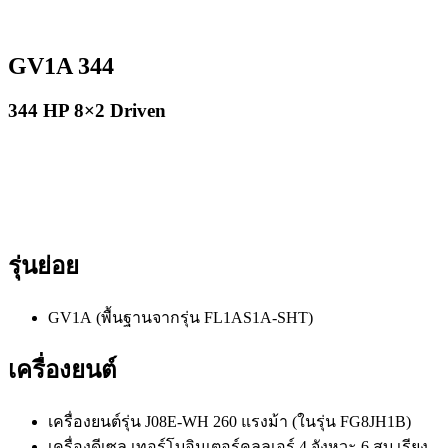
GV1A 344
344 HP 8×2 Driven
รุ่นย่อย
GV1A (พื้นฐานจากรุ่น FL1AS1A-SHT)
เครื่องยนต์
เครื่องยนต์รุ่น J08E-WH 260 แรงม้า (ในรุ่น FG8JH1B)
เครื่องดีเซล เทอร์โบอินเตอร์คูลลเอร์ 4 จังหวะ 6 สูบ เรียง