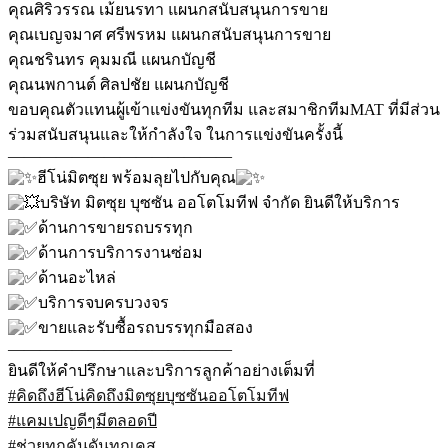
คุณศิริวรรณ เม้ยนรทา แผนกสนับสนุนการขาย
คุณเบญจมาศ ศรีพรหม แผนกสนับสนุนการขาย
คุณชรินทร คุมมณี แผนกบัญชี
คุณนพกานต์ ศิลปชัย แผนกบัญชี
ขอบคุณตัวแทนผู้เข้าแข่งขันทุกทีม และสมาชิกทีมMAT ที่มีส่วน
ร่วมสนับสนุนและให้กำลังใจ ในการแข่งขันครั้งนี้
——————————————
ฮีโน่มิตซุย พร้อมลุยไปกับคุณ
บริษัท มิตซุย บุซซัน ออโตโมทีฟ จำกัด ยินดีให้บริการ
ด้านการขายรถบรรทุก
ด้านการบริการงานซ่อม
ด้านอะไหล่
บริการจบครบวงจร
ขายและรับซื้อรถบรรทุกมือสอง
——————————————
ยินดีให้คำปรึกษาและบริการลูกค้าอย่างเต็มที่
#คิดถึงฮีโน่คิดถึงมิตซุยบุซซันออโตโมทีฟ
#แคมเปญดีๆมีตลอดปี
#ช่วยทุกคันดันทุกเคส